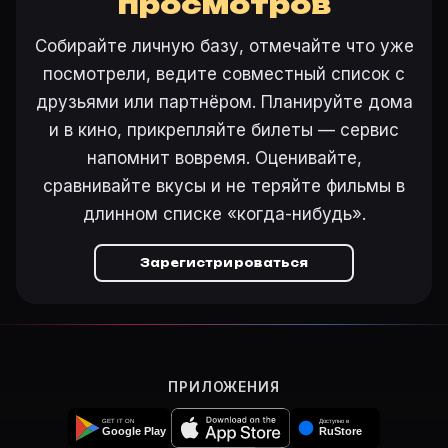
просмотров
Режиссёр — Derek Ford. В фильме «Обещание кровати 
Как добавить «Обещание кровати» в свой список ф
Собирайте личную базу, отмечайте что уже
Откройте «Обещание кровати (1969)» на Movie Planne
посмотрели, ведите совместный список с
Как поставить напоминание о премьере «Обещание 
друзьями или партнёром. Планируйте дома
На карточке «Обещание кровати (1969)» на Movie P
и в кино, прикрепляйте билеты — сервис
напомнит вовремя. Оценивайте,
сравнивайте вкусы и не теряйте фильмы в
Ещё на Movie Planner
длинном списке «когда-нибудь».
Интересные факты о фильмах
·
Как вести watchlist
·
Другие карточки:
Горбатая гора (2005)
·
Эротически
Зарегистрироваться
Войти в кабинет
— сохранить «Обещание кровати» в
ПРИЛОЖЕНИЯ