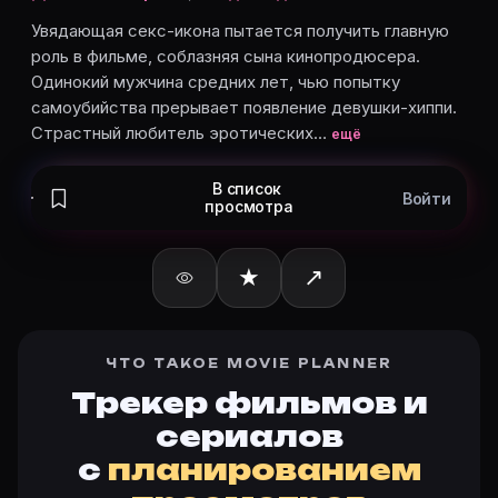
Ютте Стенсгор
Анджела Грант
Увядающая секс-икона пытается получить главную
роль в фильме, соблазняя сына кинопродюсера.
Клео Голдштейн
Одинокий мужчина средних лет, чью попытку
Мишель Дюран
самоубийства прерывает появление девушки-хиппи.
Карточки актёров с ролями — на Movie Planner. Доб
Страстный любитель эротических…
ещё
В список
Войти
просмотра
Частые вопросы о «Обещание кро
О чём фильм «Обещание кровати» (1969)?
★
↗
Увядающая секс-икона пытается получить главную 
Дата выхода в мире «Обещание кровати» (1969)?
Дата выхода в мире: 10.07.1970. Актуальная дата на
Какой рейтинг у «Обещание кровати» (1969)?
ЧТО ТАКОЕ MOVIE PLANNER
Актуальный рейтинг Обещание кровати (1969) — на к
Трекер фильмов и
Как отслеживать «Обещание кровати» (1969) в Movie
сериалов
Откройте карточку «Обещание кровати (1969)»: опи
с
планированием
Кто актёры в «Обещание кровати» (1969)?