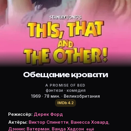
Режиссёр, актёры и роли «Обещан
Режиссёр и актёры:
Derek Ford
(режиссёр)
Victor Spinetti
Ванесса Ховард
Дэннис Ватерман
Ванда Хадсон
Джон Бёрд
Обещание кровати
Гордон Стерн
A PROMISE OF BED
Питер Кинсли
фэнтези · комедия
Рой Брэнниган
1969 · 78 мин. · Великобритания
Валери Леон
IMDb 4.2
Хезер Барбер
Режиссёр:
Дерек Форд
Alexandra Bastedo
Актёры:
Виктор Спинетти
,
Ванесса Ховард
,
Кристофер Митчелл
Дэннис Ватерман
,
Ванда Хадсон
ещё