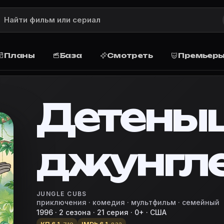
ание, рейтинг, актёры и роли, дата
писание сюжета, рейтинг, жанр, актёры и роли, дата
6)
Планы
База
Смотреть
Премьер
ие и сюжет
в бессмертного романа Редьярда Киплинга о приключен
Детены
ner
джунгл
базу, запланируйте просмотр дома или в кино, поста
vie Planner — кино-планировщик
ши джунглей»
JUNGLE CUBS
приключения · комедия · мультфильм · семейный
1996 · 2 сезона · 21 серия · 0+ · США