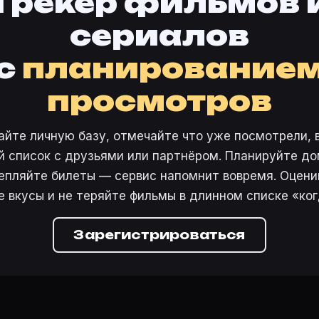
Трекер фильмов 
сериалов
 бессмертного романа Редьярда Киплинга о приключени
с
планирование
нглей (1996) на Movie Planner.
 Planner?
просмотров
ание, жанры, актёры и добавление в свой список. Пл
лей (1996)» снялись: Джим Каммингс — Kaa, Pamela A
айте личную базу, отмечайте что уже посмотрели, 
ильмов?
 список с друзьями или партнёром. Планируйте дом
r, нажмите «Добавить в базу» или войдите в кабинет н
епляйте билеты — сервис напомнит вовремя. Оцени
е вкусы и не теряйте фильмы в длинном списке «ког
тренде
·
Премьеры
·
Карточки фильмов
похождения Красной Шапочки (1993)
·
Дорога к счасть
Зарегистрироваться
 свою базу.