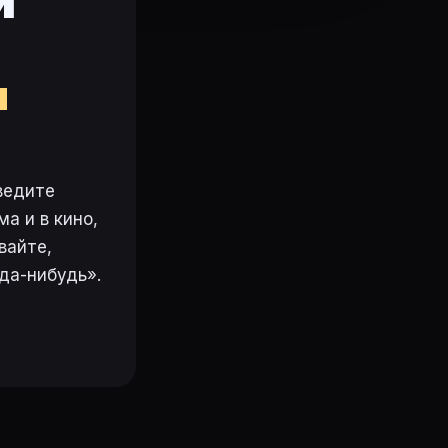
и
ях Маугли - человеческого детеныша, выкормленного и
м
ан просмотра и напоминания — в кабинете и приложен
dlon — Baloo, Джейсон Марсден — Shere Khan, Майкл М
ведите
а и в кино,
а movie-planner.ru.
вайте,
да-нибудь».
ю (2023)
·
Начало (2010)