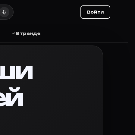
 выхода
Войти
 выхода, отзывы.
ы
В тренде
иях Маугли - человеческого детеныша, выкормленного
ши
ей
вьте оценку и делитесь списком с друзьями.