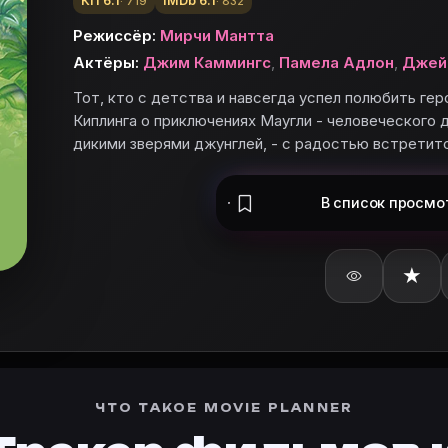
КП 6.1
IMDb 6.1
· 719
· 832
Режиссёр:
Мирчи Мантта
Актёры:
Джим Каммингс
,
Памела Адлон
,
Джей
Тот, кто с детства и навсегда успел полюбить г
Киплинга о приключениях Маугли - человеческого 
дикими зверями джунглей, - с радостью встретит
В список
просмо
★
вьте «Детеныши джунглей» в базу и поставьте оценку.
ЧТО ТАКОЕ MOVIE PLANNER
глей»