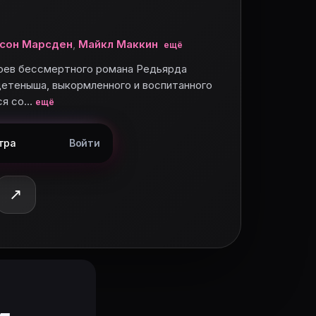
сон Марсден
,
Майкл Маккин
ещё
ероев бессмертного романа Редьярда
детеныша, выкормленного и воспитанного
ся со…
ещё
тра
Войти
↗