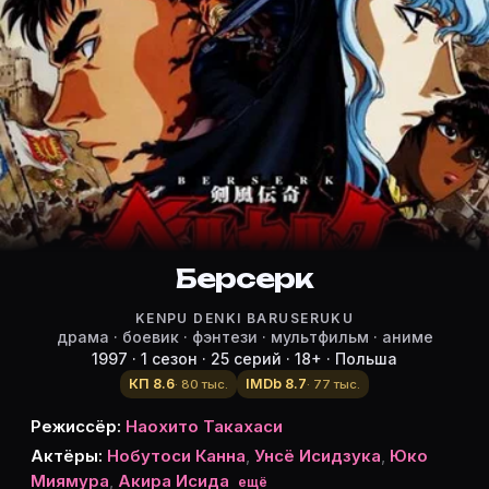
Режиссёр, актёры и роли «Берсер
Режиссёр и актёры:
Наохито Такахаси
(режиссёр)
Нобутоси Канна
— Guts, озвучка
Унсё Исидзука
— Narration, озвучка
Yuko Miyamura
— Caska, озвучка
Акира Исида
— Judeau, озвучка
Томохиро Нисимура
Берсерк
— Corkus, озвучка
Тосиюки Морикава
— Griffith, озвучка
KENPU DENKI BARUSERUKU
Акико Ядзима
— Rickert, озвучка
драма · боевик · фэнтези · мультфильм · аниме
Masuo Amada
— Pippin, озвучка
1997 · 1 сезон · 25 серий · 18+ · Польша
Ясуюки Касэ
— Soldier B, озвучка
КП 8.6
IMDb 8.7
· 80 тыс.
· 77 тыс.
Хироюки Ёкоо
— Soldier A, озвучка
Режиссёр:
Наохито Такахаси
Юри Сиратори
— Charlotte, озвучка
Актёры:
Нобутоси Канна
,
Унсё Исидзука
,
Юко
Масахито Каванаго
— Gaston, озвучка
Миямура
,
Акира Исида
ещё