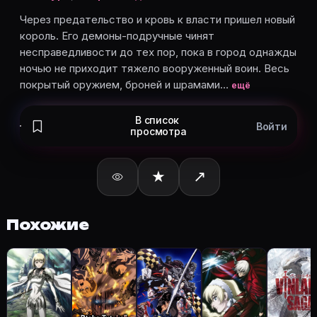
Сёто Касии
— Soldier B, озвучка
Тэссё Гэнда
— Adon, озвучка
Через предательство и кровь к власти пришел новый
король. Его демоны-подручные чинят
Tamio Oki
— King, озвучка
несправедливости до тех пор, пока в город однажды
Икуя Саваки
— Boscogn, озвучка
ночью не приходит тяжело вооруженный воин. Весь
Карточки актёров с ролями — на Movie Planner. Доб
покрытый оружием, броней и шрамами…
ещё
В список
Войти
просмотра
Частые вопросы о «Берсерк»
О чём сериал «Берсерк» (1997)?
★
↗
Через предательство и кровь к власти пришел новы
Какой рейтинг у «Берсерк» (1997)?
Рейтинг Кинопоиска ★ 8.6 — на странице Берсерк (1
Похожие
Как отслеживать «Берсерк» (1997) в Movie Planner?
Откройте карточку «Берсерк (1997)»: описание, жа
Кто актёры в «Берсерк» (1997)?
Режиссёр — Наохито Такахаси. В сериале «Берсерк (
Как добавить «Берсерк» в свой список фильмов?