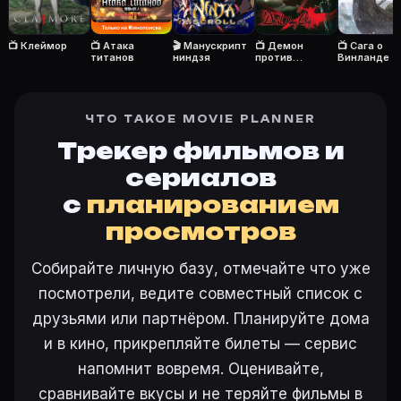
Откройте «Берсерк (1997)» на Movie Planner, нажмит
📺 Клеймор
📺 Атака
🎬 Манускрипт
📺 Демон
📺 Сага о
титанов
ниндзя
против
Винланде
демонов
Ещё на Movie Planner
Интересные факты о фильмах
·
Как вести watchlist
·
ЧТО ТАКОЕ MOVIE PLANNER
Другие карточки:
Горбатая гора (2005)
·
Эротически
Трекер фильмов и
Войти в кабинет
— сохранить «Берсерк» в свою баз
сериалов
с
планированием
просмотров
Собирайте личную базу, отмечайте что уже
посмотрели, ведите совместный список с
друзьями или партнёром. Планируйте дома
и в кино, прикрепляйте билеты — сервис
напомнит вовремя. Оценивайте,
сравнивайте вкусы и не теряйте фильмы в