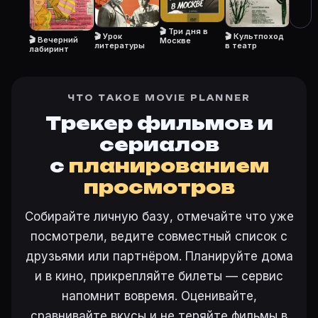
Откройте «Вас вызывает Таймыр (1970)» на Movie Pla
🎬 Три дня в
🎬 Урок
🎬 Культпоход
🎬 Вечерний
Москве
литературы
в театр
лабиринт
Ещё на Movie Planner
Интересные факты о фильмах
·
Как вести watchlist
·
ЧТО ТАКОЕ MOVIE PLANNER
Другие карточки:
Горбатая гора (2005)
·
Эротически
Трекер фильмов и
Войти в кабинет
— сохранить «Вас вызывает Таймыр
сериалов
с
планированием
просмотров
Собирайте личную базу, отмечайте что уже
посмотрели, ведите совместный список с
друзьями или партнёром. Планируйте дома
и в кино, прикрепляйте билеты — сервис
напомнит вовремя. Оценивайте,
сравнивайте вкусы и не теряйте фильмы в