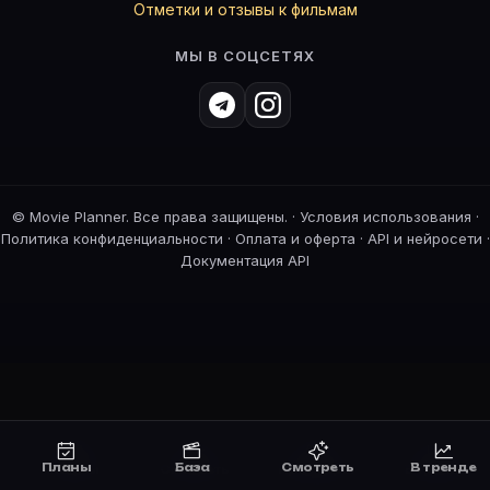
Отметки и отзывы к фильмам
МЫ В СОЦСЕТЯХ
©
Movie Planner. Все права защищены. ·
Условия использования
·
Политика конфиденциальности
·
Оплата и оферта
·
API и нейросети
·
Документация API
Планы
База
Смотреть
В тренде
Планы
Смотреть
Премьеры
В тренде