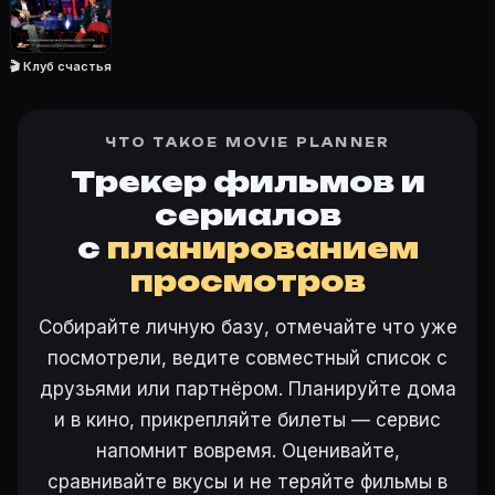
Откройте «Клуб Микки Мауса (2006)» на Movie Planne
🎬 Клуб счастья
Ещё на Movie Planner
ЧТО ТАКОЕ MOVIE PLANNER
Интересные факты о фильмах
·
Как вести watchlist
·
Другие карточки:
Горбатая гора (2005)
·
Эротически
Трекер фильмов и
Войти в кабинет
— сохранить «Клуб Микки Мауса» в
сериалов
с
планированием
просмотров
Собирайте личную базу, отмечайте что уже
посмотрели, ведите совместный список с
друзьями или партнёром. Планируйте дома
и в кино, прикрепляйте билеты — сервис
напомнит вовремя. Оценивайте,
сравнивайте вкусы и не теряйте фильмы в