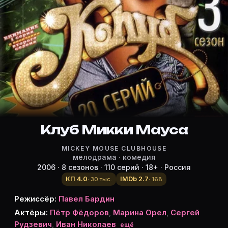
Режиссёр, актёры и роли «Клуб М
Режиссёр и актёры:
Павел Бардин
(режиссёр)
Пётр Фёдоров
— Данила Орлов
Марина Орел
— Стелла
Сергей Рудзевич
— Костя
Иван Николаев
— Вик
Настя Задорожная
Клуб Микки Мауса
— Василиса, Маруся
Сергей Чугин
— Ярослав
MICKEY MOUSE CLUBHOUSE
Анна Носатова
— Роза
мелодрама · комедия
Анастасия Клюева
— Полина
2006 · 8 сезонов · 110 серий · 18+ · Россия
Никита Спиридонов
— Пашка, друг Маруси
КП 4.0
IMDb 2.7
· 30 тыс.
· 168
Павел Прилучный
— Рэй
Режиссёр:
Павел Бардин
Валерия
— играет саму себя
Актёры:
Пётр Фёдоров
,
Марина Орел
,
Сергей
Слава
— играет саму себя
Рудзевич
,
Иван Николаев
ещё