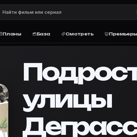
) — описание, рейтинг, актёры и ро
nner — описание сюжета, рейтинг, жанр, актёры и ро
сси (1987)
Планы
База
Смотреть
Премьер
: описание и сюжет
 окончили среднюю школу и перешли в колледж. Правд
Подрост
vie Planner
улицы
расси» в базу, запланируйте просмотр дома или в кин
87)»
·
Movie Planner — кино-планировщик
ки с улицы Деграсси»
Деграс