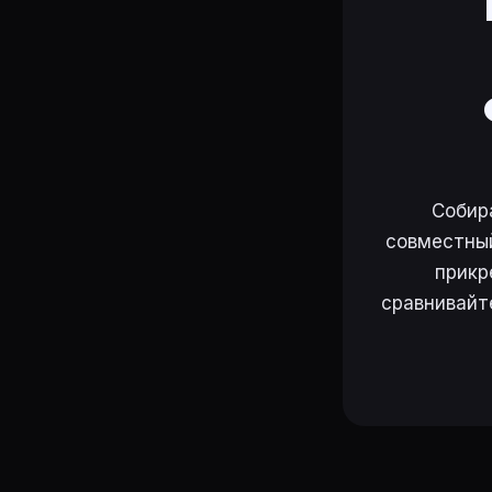
Собир
совместный
прикр
сравнивайт