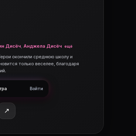
ин Дисёч
,
Анджела Дисёч
ещё
Герои окончили среднюю школу и
ановится только веселее, благодаря
ий.
тра
Войти
↗
 оценку.