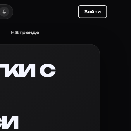
ли, дата выхода
Войти
ли, дата выхода, отзывы.
ы
В тренде
а, от этого их жизнь становится только веселее, бл
ки с
о, поставьте оценку и делитесь списком с друзьями.
си