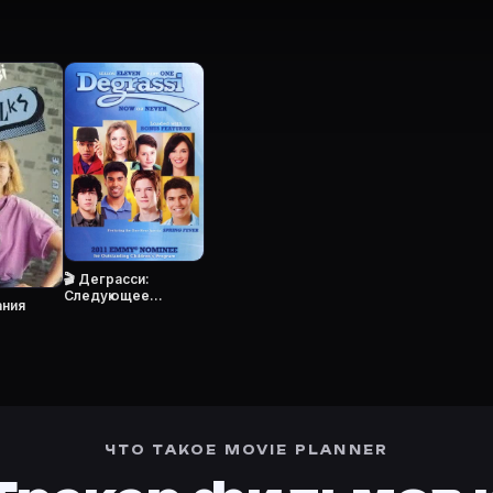
 окончили среднюю школу и перешли в колледж. Правд
)?
улицы Деграсси (1987) на Movie Planner.
 в Movie Planner?
7)»: описание, жанры, актёры и добавление в свой с
еграсси (1987)» снялись: Пэт Мастрояни — Joey Jeremi
список фильмов?
e Planner, нажмите «Добавить в базу» или войдите в 
🎬 Деграсси:
Следующее
ания
поколение
тренде
·
Премьеры
·
Карточки фильмов
 4761860
·
Фильм 447301
расси» в свою базу.
ЧТО ТАКОЕ MOVIE PLANNER