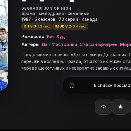
DEGRASSI JUNIOR HIGH
драма · мелодрама · семейный
1987 · 5 сезонов · 70 серий · Канада
КП 8.3
IMDb 8.2
· 1.2 тыс.
· 3.4 тыс.
Режиссёр:
Кит Худ
Актёры:
Пэт Мастрояни
,
Стефан Брогрен
,
Мор
Продолжение сериала «Дети с улицы Деграсси». 
перешли в колледж. Правда, от этого их жизнь ст
череде щекотливых и невероятно забавных ситуац
В список
просмо
★
ьте «Подростки с улицы Деграсси» в базу и поставьте
ицы Деграсси»