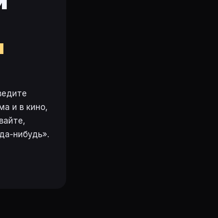
и
м
ведите
а и в кино,
вайте,
да-нибудь».