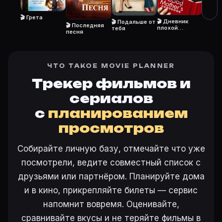
Кто актёры в «Крутая Джорджия» (2007)?
Режиссёр — Гэрри Маршалл. В фильме «Крутая Джорд
🎬 Грета
🎬 Дневник
🎬 Подальше от
🎬 Последняя
Как добавить «Крутая Джорджия» в свой список ф
плохой
тебя
песня
мамаши
Откройте «Крутая Джорджия (2007)» на Movie Planne
Как поставить напоминание о премьере «Крутая Дж
На карточке «Крутая Джорджия (2007)» на Movie Pl
ЧТО ТАКОЕ MOVIE PLANNER
Трекер фильмов и
сериалов
Ещё на Movie Planner
с
планированием
просмотров
Интересные факты о фильмах
·
Как вести watchlist
·
Другие карточки:
Горбатая гора (2005)
·
Эротически
Собирайте личную базу, отмечайте что уже
Войти в кабинет
— сохранить «Крутая Джорджия» в 
посмотрели, ведите совместный список с
друзьями или партнёром. Планируйте дома
и в кино, прикрепляйте билеты — сервис
напомнит вовремя. Оценивайте,
сравнивайте вкусы и не теряйте фильмы в