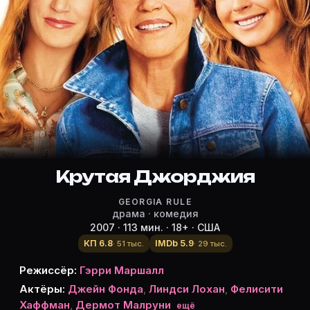
Режиссёр, актёры и роли «Крута
Режиссёр и актёры:
Гэрри Маршалл
(режиссёр)
Джейн Фонда
— Georgia
Линдси Лохан
— Rachel
Фелисити Хаффман
— Lilly
Дермот Малруни
Крутая Джорджия
— Simon
Кэри Элвес
— Arnold
GEORGIA RULE
Гаррет Хедлунд
— Harlan
драма · комедия
Гектор Элизондо
— Izzy
2007 · 113 мин. · 18+ · США
Дилан МакЛафлин
— Sam
КП 6.8
IMDb 5.9
· 51 тыс.
· 29 тыс.
Закари Гордан
— Ethan
Режиссёр:
Гэрри Маршалл
Лори Меткаф
— Paula
Актёры:
Джейн Фонда
,
Линдси Лохан
,
Фелисити
Tereza Stanislav
— Violin Teacher
Хаффман
,
Дермот Малруни
ещё