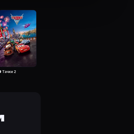
ю (2023)
·
Начало (2010)
·
Лабораторные условия (2017
 Тачки 2
и