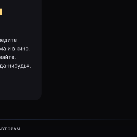
м
ведите
а и в кино,
вайте,
да-нибудь».
АВТОРАМ