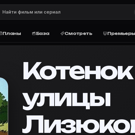
— описание, рейтинг, актёры и роли
er — описание сюжета, рейтинг, жанр, актёры и роли,
 (1988)
Планы
База
Смотреть
Премьер
описание и сюжет
ого бы все боялись.
Котенок
 Planner
улицы
ова» в базу, запланируйте просмотр дома или в кино,
)»
·
Movie Planner — кино-планировщик
с улицы Лизюкова»
Лизюко