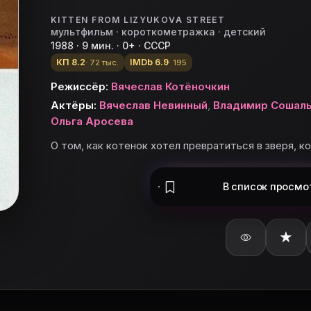
KITTEN FROM LIZYUKOVA STREET
мультфильм · короткометражка · детский
1988 · 9 мин. · 0+ · СССР
КП 8.2
IMDb 6.9
· 72 тыс.
· 195
ьте «Котенок с улицы Лизюкова» в базу и поставьте о
Режиссёр:
Вячеслав Котёночкин
ы Лизюкова»
Актёры:
Вячеслав Невинный
,
Владимир Сошал
Ольга Аросева
ого бы все боялись.
О том, как котенок хотел превратиться в зверя, к
ицы Лизюкова (1988) на Movie Planner.
 Movie Planner?
В список
просмо
»: описание, жанры, актёры и добавление в свой спи
с улицы Лизюкова (1988)» снялись: Вячеслав Невинный
★
исок фильмов?
Planner, нажмите «Добавить в базу» или войдите в ка