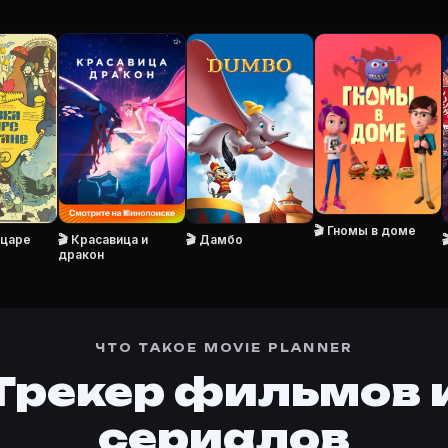
тренде
·
Премьеры
·
Карточки фильмов
похождения Красной Шапочки (1993)
·
Дорога к счасть
ова» в свою базу.
🎬 Гномы в доме
 царе
🎬 Красавица и
🎬 Дамбо

дракон
ЧТО ТАКОЕ MOVIE PLANNER
Трекер фильмов 
сериалов