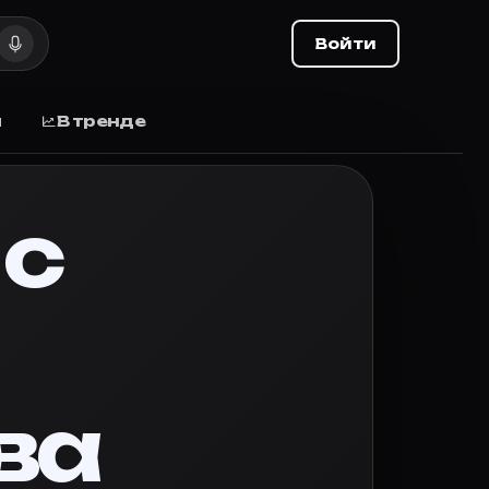
, дата выхода
Войти
 дата выхода, отзывы.
ы
В тренде
 с
 поставьте оценку и делитесь списком с друзьями.
ва