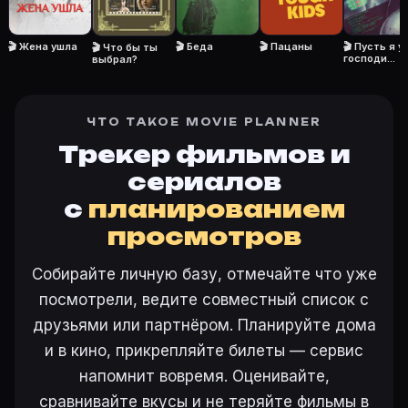
Откройте «Никудышная (1980)» на Movie Planner, наж
🎬 Жена ушла
🎬 Беда
🎬 Пацаны
🎬 Пусть я у
🎬 Что бы ты
господи...
выбрал?
Ещё на Movie Planner
Интересные факты о фильмах
·
Как вести watchlist
·
ЧТО ТАКОЕ MOVIE PLANNER
Другие карточки:
Горбатая гора (2005)
·
Эротически
Трекер фильмов и
Войти в кабинет
— сохранить «Никудышная» в свою
сериалов
с
планированием
просмотров
Собирайте личную базу, отмечайте что уже
посмотрели, ведите совместный список с
друзьями или партнёром. Планируйте дома
и в кино, прикрепляйте билеты — сервис
напомнит вовремя. Оценивайте,
сравнивайте вкусы и не теряйте фильмы в