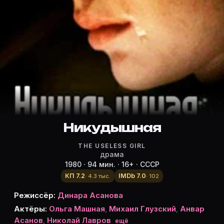
Режиссёр, актёры и роли «Никуд
Режиссёр и актёры:
Динара Асанова
(режиссёр)
Ольга Машная
— Аня
Михаил Глузский
— дед Мельников
Анвар Асанов
— Витян
Николай Лавров
— Валера
Тамара Смыслова
Никудышная
— Лидуся Тихонова
Лидия Федосеева-Шукшина
— Марина
THE USELESS GIRL
Галина Сабурова
— сестра Марины
драма
Мария Виноградова
— Тихонша
1980 · 94 мин. · 16+ · СССР
Валерий Матвеев
— Гена Мельников
КП 7.2
IMDb 7.0
· 4.3 тыс.
· 102
Ирина Бразговка
— капитан милиции
Режиссёр:
Динара Асанова
В. Викторов
Актёры:
Ольга Машная
,
Михаил Глузский
,
Анвар
Людмила Глазова
— бабушка Ани
Асанов
,
Николай Лавров
ещё