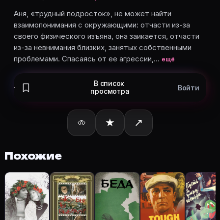
Александр Демьяненко
— Виктор Тихонов
Андрей Краско
— парень из компании
Аня, «трудный подросток», не может найти
взаимопонимания с окружающими: отчасти из-за
Марина Крутикова
— Вера
своего физического изъяна, она заикается, отчасти
Валерий Приёмыхов
— прапорщик-пограничник
из-за невнимания близких, занятых собственными
Карточки актёров с ролями — на Movie Planner. Доб
проблемами. Спасаясь от ее агрессии,…
ещё
В список
Войти
просмотра
Частые вопросы о «Никудышная»
О чём фильм «Никудышная» (1980)?
★
↗
Аня, «трудный подросток», не может найти взаимоп
Какой рейтинг у «Никудышная» (1980)?
Рейтинг Кинопоиска ★ 7.2 — на странице Никудышная
Похожие
Как отслеживать «Никудышная» (1980) в Movie Plan
Откройте карточку «Никудышная (1980)»: описание,
Кто актёры в «Никудышная» (1980)?
Режиссёр — Динара Асанова. В фильме «Никудышная
Как добавить «Никудышная» в свой список фильмо