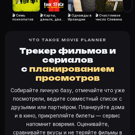
Откройте «Залечь на дно в Брюгге (2007)» на Movie 
🎬 Семь
🎬 Карты,
🎬 Однажды в
🎬 Счастливое
психопатов
деньги, два
Ирландии
число Слевина
ствола
Ещё на Movie Planner
Интересные факты о фильмах
·
Как вести watchlist
·
ЧТО ТАКОЕ MOVIE PLANNER
Другие карточки:
Горбатая гора (2005)
·
Эротически
Трекер фильмов и
Войти в кабинет
— сохранить «Залечь на дно в Брюг
сериалов
с
планированием
просмотров
Собирайте личную базу, отмечайте что уже
посмотрели, ведите совместный список с
друзьями или партнёром. Планируйте дома
и в кино, прикрепляйте билеты — сервис
напомнит вовремя. Оценивайте,
сравнивайте вкусы и не теряйте фильмы в