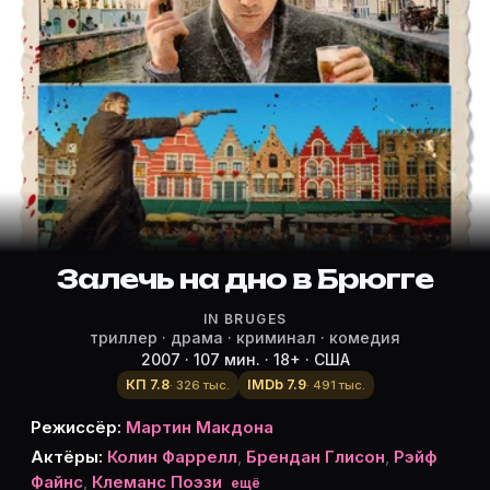
Режиссёр, актёры и роли «Залечь 
Режиссёр и актёры:
Мартин Макдона
(режиссёр)
Colin Farrell
— Ray
Brendan Gleeson
— Ken
Рэйф Файнс
— Harry
Клеманс Поэзи
— Chloe
Джордан Прентис
Залечь на дно в Брюгге
— Jimmy
Элизабет Беррингтон
— Natalie
IN BRUGES
Текла Рютен
— Marie
триллер · драма · криминал · комедия
Желько Иванек
— Canadian Guy
2007 · 107 мин. · 18+ · США
Руди Бломм
— Ticket Seller
КП 7.8
IMDb 7.9
· 326 тыс.
· 491 тыс.
Anna Madeley
— Denise
Режиссёр:
Мартин Макдона
Оливье Бонжур
— Film Director
Актёры:
Колин Фаррелл
,
Брендан Глисон
,
Рэйф
Mark Donovan
— Overweight Man
Файнс
,
Клеманс Поэзи
ещё