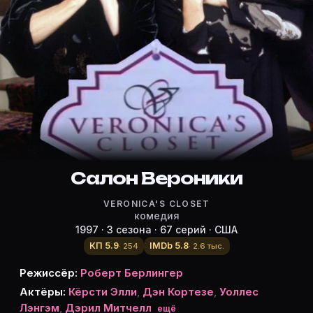
Режиссёр, актёры и роли «Салон 
Режиссёр и актёры:
Robert Berlinger
(режиссёр)
Кёрсти Элли
— Veronica Chase
Дэн Кортезе
— Perry Rollins
Уоллес Лэнгэм
— Josh Blair
Дэрил Митчелл
— Leo Michaels
Кэти Нэджими
Салон Вероники
— Olive Massery
Robert Prosky
— Pat Chase
VERONICA'S CLOSET
Рон Сильвер
— Alec Bilson
комедия
Лорри Бэгли
— June Bilson Anderson
1997 · 3 сезона · 67 серий · США
Мэри Линн Райскаб
— Chloe
КП 5.9
IMDb 5.8
· 254
· 2.6 тыс.
Синтия Манн
— Virginia
Режиссёр:
Роберт Берлингер
Кристофер Макдональд
— Bryce Anderson
Актёры:
Кёрсти Элли
,
Дэн Кортезе
,
Уоллес
Тамала Джонс
— Tina
Лэнгэм
,
Дэрил Митчелл
ещё