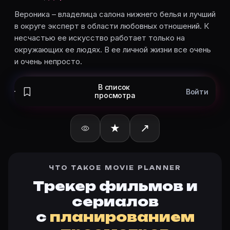
Эвер Кэрредин
— Pepper
Alan F. Smith
— Brian
Вероника – владелица салона нижнего белья и лучший
в округе эксперт в области любовных отношений. К
Дэвид Старзик
— Pete
несчастью ее искусство работает только на
Джон Мариано
— Chris
окружающих ее людях. В ее личной жизни все очень
Карточки актёров с ролями — на Movie Planner. Доб
и очень непросто.
В список
Войти
просмотра
Частые вопросы о «Салон Вероник
О чём сериал «Салон Вероники» (1997)?
★
↗
Вероника – владелица салона нижнего белья и лучш
Какой рейтинг у «Салон Вероники» (1997)?
Рейтинг Кинопоиска ★ 5.9 — на странице Салон Веро
Как отслеживать «Салон Вероники» (1997) в Movie P
ЧТО ТАКОЕ MOVIE PLANNER
Откройте карточку «Салон Вероники (1997)»: описа
Трекер фильмов и
Кто актёры в «Салон Вероники» (1997)?
сериалов
Режиссёр — Robert Berlinger. В сериале «Салон Веро
с
планированием
Как добавить «Салон Вероники» в свой список фил