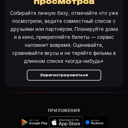
просмотров
Откройте «Салон Вероники (1997)» на Movie Planner,
Собирайте личную базу, отмечайте что уже
посмотрели, ведите совместный список с
Ещё на Movie Planner
друзьями или партнёром. Планируйте дома
и в кино, прикрепляйте билеты — сервис
Интересные факты о фильмах
·
Как вести watchlist
·
Другие карточки:
Фильм 77647
·
Фильм 24287
·
Фил
напомнит вовремя. Оценивайте,
Войти в кабинет
— сохранить «Салон Вероники» в с
сравнивайте вкусы и не теряйте фильмы в
длинном списке «когда-нибудь».
Зарегистрироваться
ПРИЛОЖЕНИЯ