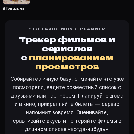
🎬 Год жизни
Ещё на Movie Planner
ЧТО ТАКОЕ MOVIE PLANNER
Интересные факты о фильмах
·
Как вести watchlist
·
Трекер фильмов и
Другие карточки:
Фильм 77647
·
Фильм 24287
·
Фил
сериалов
Войти в кабинет
— сохранить «Год жизни» в свою б
с
планированием
просмотров
Собирайте личную базу, отмечайте что уже
посмотрели, ведите совместный список с
друзьями или партнёром. Планируйте дома
и в кино, прикрепляйте билеты — сервис
напомнит вовремя. Оценивайте,
сравнивайте вкусы и не теряйте фильмы в
длинном списке «когда-нибудь».