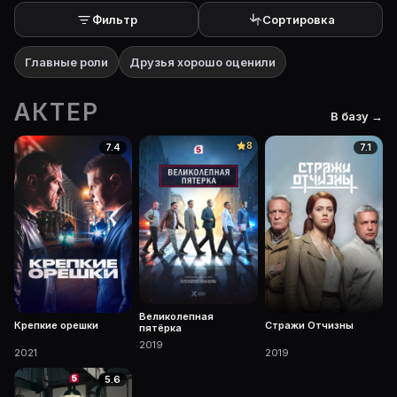
Фильтр
Сортировка
Главные роли
Друзья хорошо оценили
АКТЕР
В базу →
8
7.4
7.1
Великолепная
Крепкие орешки
Стражи Отчизны
пятёрка
2019
2021
2019
5.6