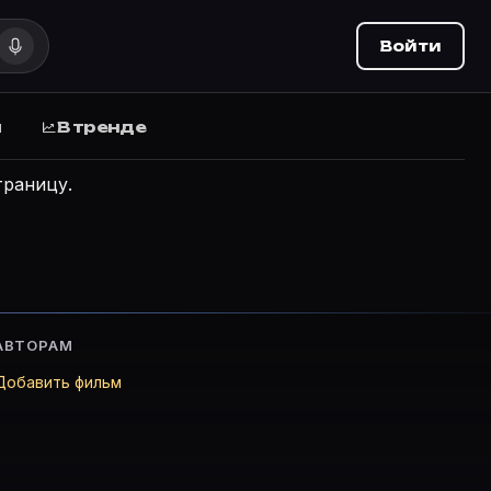
Войти
ы
В тренде
траницу.
ie Planner.
тием.
АВТОРАМ
Добавить фильм