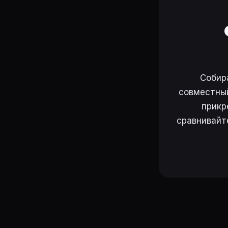
Собир
совместный
прикр
сравнивайт