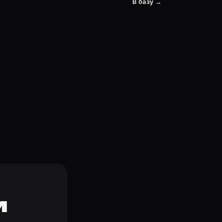
В базу →
и