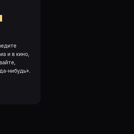
м
ведите
а и в кино,
вайте,
да-нибудь».