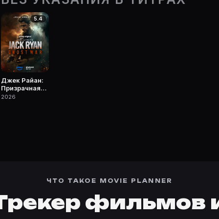
очке Movie Planner.
5.4
 — фильмы, сериалы, роли и фото.
Джек Райан:
Призрачная
война
2026
ЧТО ТАКОЕ MOVIE PLANNER
Трекер фильмов 