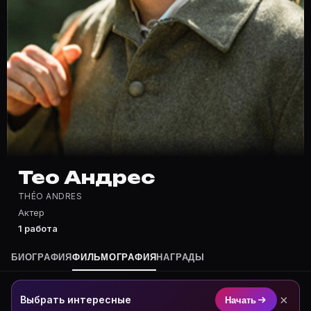
Частые вопросы о Тео Андрес
Где снимался Тео Андрес?
Фильмография Тео Андрес — на Movie Planner: https:/
Какие фильмы снимал(а) Тео Андрес?
Полный список — на Movie Planner: https://movie-pla
Кто такой(ая) Тео Андрес?
Тео Андрес — Актер. Биография и роли на карточке 
Где открыть фильмографию Тео Андрес?
На Movie Planner: https://movie-planner.ru/s/1038082
Тео Андрес
THÉO ANDRES
Актер
1 работа
БИОГРАФИЯ
ФИЛЬМОГРАФИЯ
НАГРАДЫ
×
Выбрать интересные
Начать