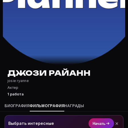
Частые вопросы о Джози Райанн
Где снималась Джози Райанн?
Фильмография Джози Райанн — на Movie Planner: http
Какие фильмы снимал(а) Джози Райанн?
Полный список — на Movie Planner: https://movie-pla
Кто такой(ая) Джози Райанн?
Джози Райанн — Актриса. Биография и роли на карто
Где открыть фильмографию Джози Райанн?
На Movie Planner: https://movie-planner.ru/s/1038239
ДЖОЗИ РАЙАНН
josie ryanne
Актер
1 работа
БИОГРАФИЯ
ФИЛЬМОГРАФИЯ
НАГРАДЫ
×
Выбрать интересные
Начать