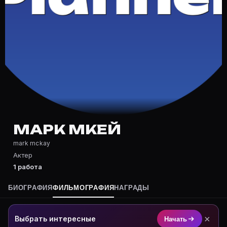
Частые вопросы о Марк Мкей
Где снимался Марк Мкей?
Фильмография Марк Мкей — на Movie Planner: https:/
Какие фильмы снимал(а) Марк Мкей?
Полный список — на Movie Planner: https://movie-pla
Кто такой(ая) Марк Мкей?
Марк Мкей — Актер. Биография и роли на карточке M
Где открыть фильмографию Марк Мкей?
На Movie Planner: https://movie-planner.ru/s/1038375
МАРК МКЕЙ
mark mckay
Актер
1 работа
БИОГРАФИЯ
ФИЛЬМОГРАФИЯ
НАГРАДЫ
×
Выбрать интересные
Начать