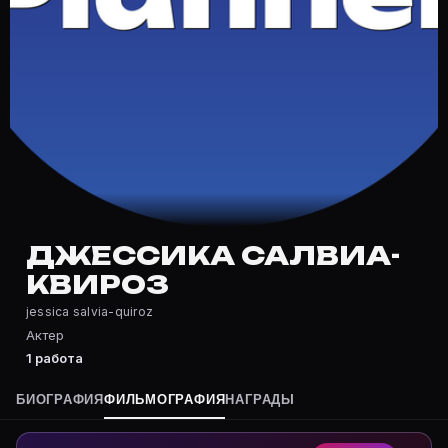
Частые вопросы о Джессика Салв
Где снималась Джессика Салвиа-Квироз?
Фильмография Джессика Салвиа-Квироз — на Movie Pla
Какие фильмы снимал(а) Джессика Салвиа-Квироз?
Полный список — на Movie Planner: https://movie-pla
Кто такой(ая) Джессика Салвиа-Квироз?
Джессика Салвиа-Квироз — Актриса. Биография и рол
Где открыть фильмографию Джессика Салвиа-Квир
На Movie Planner: https://movie-planner.ru/s/1038806
ДЖЕССИКА САЛВИА-
КВИРОЗ
jessica salvia-quiroz
Актер
1 работа
БИОГРАФИЯ
ФИЛЬМОГРАФИЯ
НАГРАДЫ