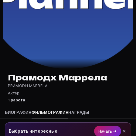
Частые вопросы о Прамодх Марре
Где снимался Прамодх Маррела?
Фильмография Прамодх Маррела — на Movie Planner: h
Какие фильмы снимал(а) Прамодх Маррела?
Полный список — на Movie Planner: https://movie-pla
Кто такой(ая) Прамодх Маррела?
Прамодх Маррела — Актер. Биография и роли на кар
Где открыть фильмографию Прамодх Маррела?
На Movie Planner: https://movie-planner.ru/s/1038952
Прамодх Маррела
PRAMODH MARRELA
Актер
1 работа
БИОГРАФИЯ
ФИЛЬМОГРАФИЯ
НАГРАДЫ
×
Выбрать интересные
Начать