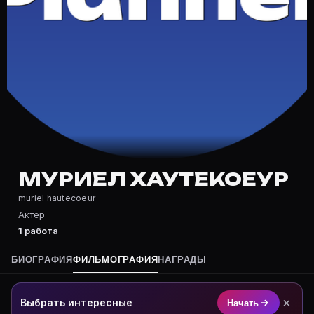
Частые вопросы о Муриел Хаутеко
Где снималась Муриел Хаутекоеур?
Фильмография Муриел Хаутекоеур — на Movie Planner:
Какие фильмы снимал(а) Муриел Хаутекоеур?
Полный список — на Movie Planner: https://movie-pla
Кто такой(ая) Муриел Хаутекоеур?
Муриел Хаутекоеур — Актриса. Биография и роли на 
Где открыть фильмографию Муриел Хаутекоеур?
На Movie Planner: https://movie-planner.ru/s/1038960
МУРИЕЛ ХАУТЕКОЕУР
muriel hautecoeur
Актер
1 работа
БИОГРАФИЯ
ФИЛЬМОГРАФИЯ
НАГРАДЫ
×
Выбрать интересные
Начать