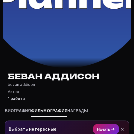
Частые вопросы о Беван Аддисон
Где снимался Беван Аддисон?
Фильмография Беван Аддисон — на Movie Planner: htt
Какие фильмы снимал(а) Беван Аддисон?
Полный список — на Movie Planner: https://movie-pla
Кто такой(ая) Беван Аддисон?
Беван Аддисон — Актер. Биография и роли на карточ
Где открыть фильмографию Беван Аддисон?
На Movie Planner: https://movie-planner.ru/s/1039019
БЕВАН АДДИСОН
bevan addison
Актер
1 работа
БИОГРАФИЯ
ФИЛЬМОГРАФИЯ
НАГРАДЫ
×
Выбрать интересные
Начать