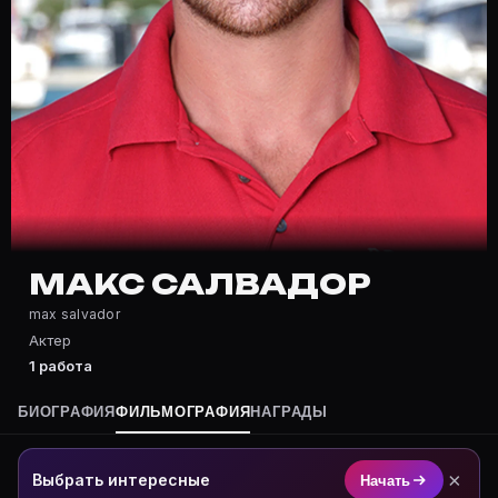
Частые вопросы о Макс Салвадор
Где снимался Макс Салвадор?
Фильмография Макс Салвадор — на Movie Planner: htt
Какие фильмы снимал(а) Макс Салвадор?
Полный список — на Movie Planner: https://movie-pla
Кто такой(ая) Макс Салвадор?
Макс Салвадор — Актер. Биография и роли на карточ
Где открыть фильмографию Макс Салвадор?
На Movie Planner: https://movie-planner.ru/s/1039132
МАКС САЛВАДОР
max salvador
Актер
1 работа
БИОГРАФИЯ
ФИЛЬМОГРАФИЯ
НАГРАДЫ
×
Выбрать интересные
Начать