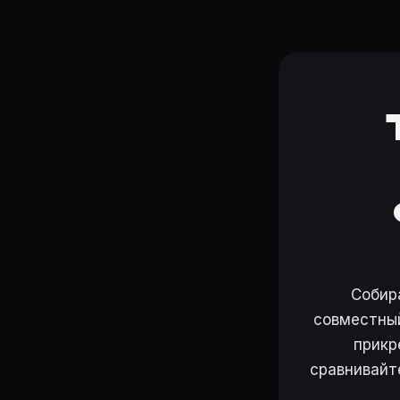
Собир
совместный
прикр
сравнивайт