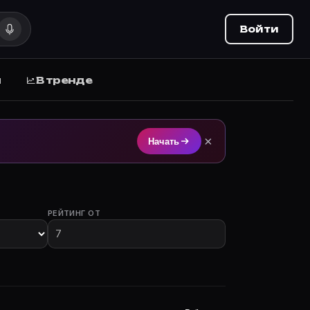
Войти
ы
В тренде
на Movie Planner (movie-planner.ru).
×
Начать
РЕЙТИНГ ОТ
с участием.