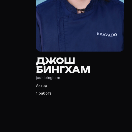
Джош Бингхам — Актер. Биография и роли на карточке
Где открыть фильмографию Джош Бингхам?
На Movie Planner: https://movie-planner.ru/s/10391345 
ДЖОШ
БИНГХАМ
josh bingham
Актер
1 работа