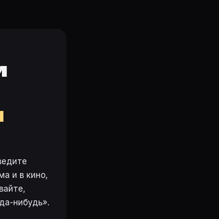
и
м
ведите
а и в кино,
вайте,
да-нибудь».