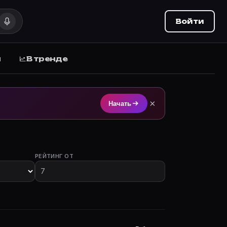
Войти
ы
В тренде
ie Planner (movie-planner.ru).
×
Начать
РЕЙТИНГ ОТ
тием.