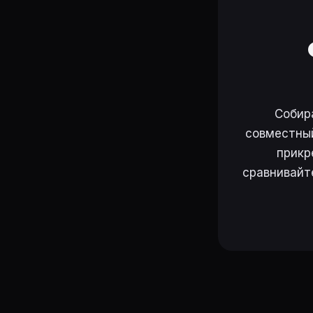
Собир
совместный
прикр
сравнивайт