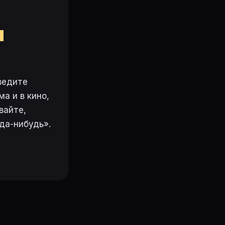
м
ведите
а и в кино,
вайте,
да-нибудь».