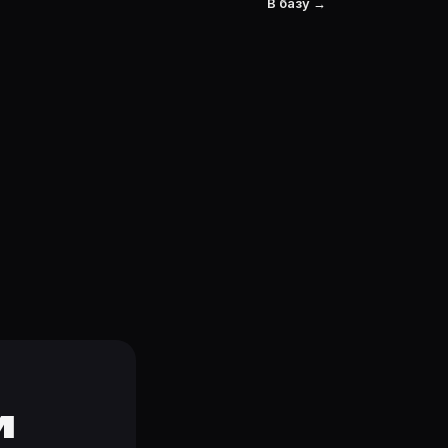
В базу →
и