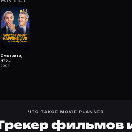
 Planner.
5.3
— фильмы, сериалы, роли и фото.
Смотрите,
что
происходит:
2009
Прямой эфир
ЧТО ТАКОЕ MOVIE PLANNER
Трекер фильмов 