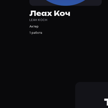
Леах Коч — Актер. Биография и роли на карточке Movie
Где открыть фильмографию Леах Коч?
Леах Коч
На Movie Planner: https://movie-planner.ru/s/10391429 
LEAH KOCH
Актер
1 работа