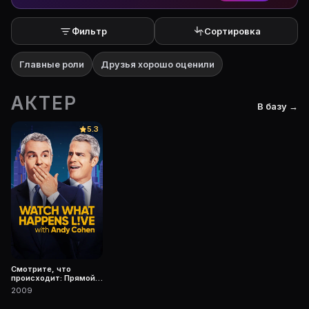
Фильтр
Сортировка
Главные роли
Друзья хорошо оценили
АКТЕР
В базу →
5.3
Смотрите, что
происходит: Прямой
эфир
2009