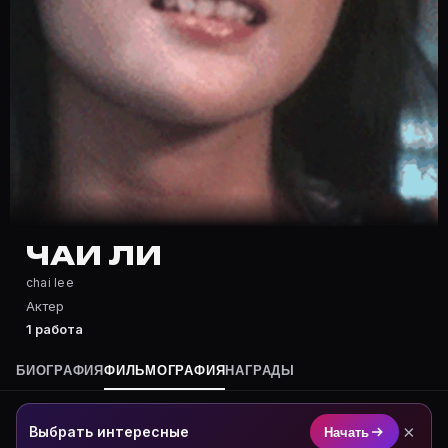
Частые вопросы о Чаи Ли
Где снимался Чаи Ли?
Фильмография Чаи Ли — на Movie Planner: https://mov
Какие фильмы снимал(а) Чаи Ли?
Полный список — на Movie Planner: https://movie-pla
Кто такой(ая) Чаи Ли?
Чаи Ли — Актер. Биография и роли на карточке Movie
Где открыть фильмографию Чаи Ли?
На Movie Planner: https://movie-planner.ru/s/1039144
ЧАИ ЛИ
chai lee
Актер
1 работа
БИОГРАФИЯ
ФИЛЬМОГРАФИЯ
НАГРАДЫ
×
Выбрать интересные
Начать