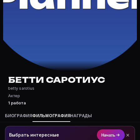
Частые вопросы о Бетти Саротиус
Где снимался Бетти Саротиус?
Фильмография Бетти Саротиус — на Movie Planner: htt
Какие фильмы снимал(а) Бетти Саротиус?
Полный список — на Movie Planner: https://movie-pla
Кто такой(ая) Бетти Саротиус?
Бетти Саротиус — Актер. Биография и роли на карто
Где открыть фильмографию Бетти Саротиус?
На Movie Planner: https://movie-planner.ru/s/1039158
БЕТТИ САРОТИУС
betty sarotius
Актер
1 работа
БИОГРАФИЯ
ФИЛЬМОГРАФИЯ
НАГРАДЫ
×
Выбрать интересные
Начать