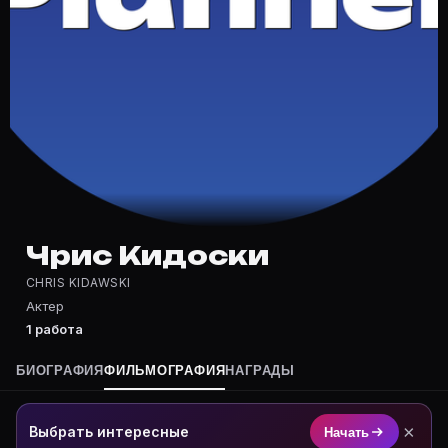
Частые вопросы о Чрис Кидоски
Где снимался Чрис Кидоски?
Фильмография Чрис Кидоски — на Movie Planner: https
Какие фильмы снимал(а) Чрис Кидоски?
Полный список — на Movie Planner: https://movie-pla
Кто такой(ая) Чрис Кидоски?
Чрис Кидоски — Актер. Биография и роли на карточк
Где открыть фильмографию Чрис Кидоски?
На Movie Planner: https://movie-planner.ru/s/1039161
Чрис Кидоски
CHRIS KIDAWSKI
Актер
1 работа
БИОГРАФИЯ
ФИЛЬМОГРАФИЯ
НАГРАДЫ
×
Выбрать интересные
Начать