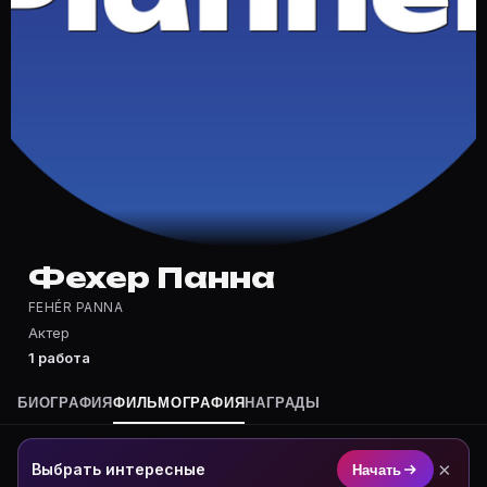
Частые вопросы о Фехер Панна
Где снималась Фехер Панна?
Фильмография Фехер Панна — на Movie Planner: https
Какие фильмы снимал(а) Фехер Панна?
Полный список — на Movie Planner: https://movie-pla
Кто такой(ая) Фехер Панна?
Фехер Панна — Актриса. Биография и роли на карточ
Где открыть фильмографию Фехер Панна?
На Movie Planner: https://movie-planner.ru/s/1039177
Фехер Панна
FEHÉR PANNA
Актер
1 работа
БИОГРАФИЯ
ФИЛЬМОГРАФИЯ
НАГРАДЫ
×
Выбрать интересные
Начать