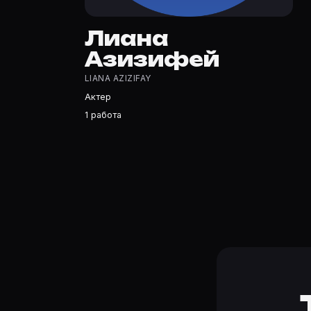
Лиана Азизифей — Актриса. Биография и роли на карто
Где открыть фильмографию Лиана Азизифей?
Лиана
На Movie Planner: https://movie-planner.ru/s/10394933 
Азизифей
LIANA AZIZIFAY
Актер
1 работа