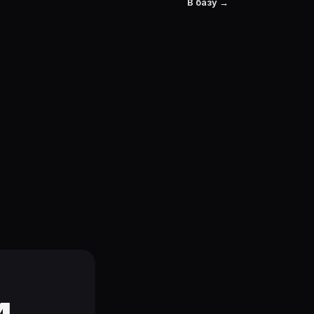
В базу →
и