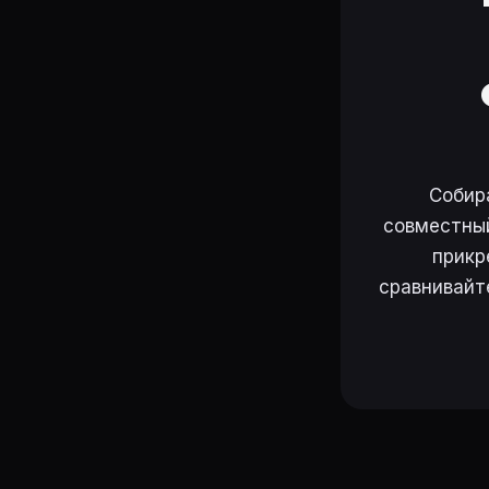
Собир
совместный
прикр
сравнивайт