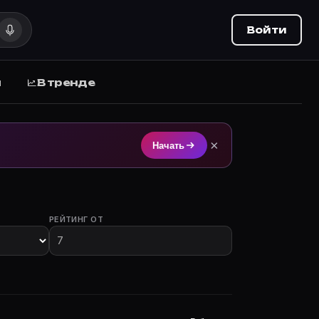
Войти
ы
В тренде
ием на Movie Planner (movie-planner.ru).
×
Начать
РЕЙТИНГ ОТ
 с участием.