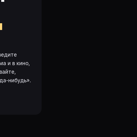
м
ведите
а и в кино,
вайте,
да-нибудь».