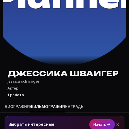
Частые вопросы о Джессика Шваи
Где снималась Джессика Шваигер?
Фильмография Джессика Шваигер — на Movie Planner: 
Какие фильмы снимал(а) Джессика Шваигер?
Полный список — на Movie Planner: https://movie-pla
Кто такой(ая) Джессика Шваигер?
Джессика Шваигер — Актриса. Биография и роли на 
Где открыть фильмографию Джессика Шваигер?
На Movie Planner: https://movie-planner.ru/s/104028
ДЖЕССИКА ШВАИГЕР
jessica schwaiger
Актер
1 работа
БИОГРАФИЯ
ФИЛЬМОГРАФИЯ
НАГРАДЫ
×
Выбрать интересные
Начать