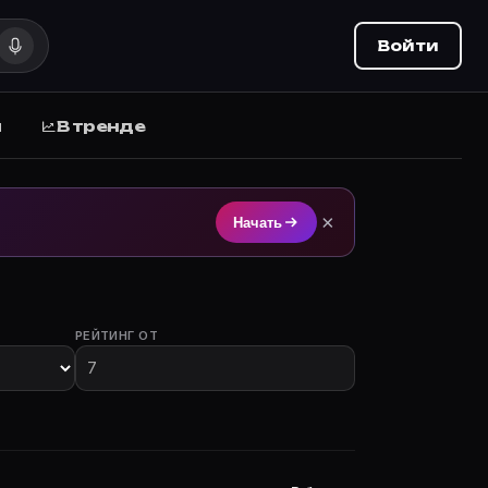
Войти
ы
В тренде
и, фото, биография и все фильмы с участием на Movie 
×
Начать
РЕЙТИНГ ОТ
 участием.