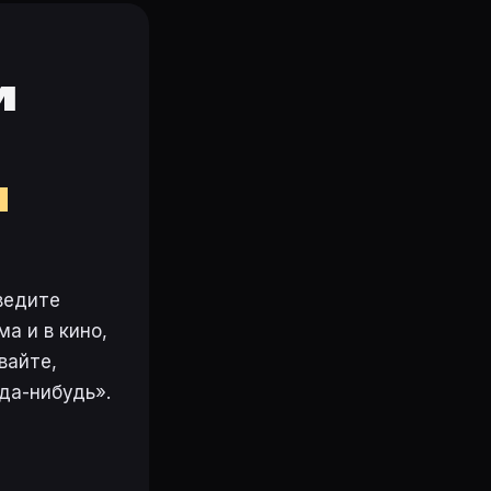
и
м
ведите
а и в кино,
вайте,
да-нибудь».