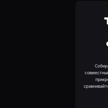
Собир
совместный
прикр
сравнивайт