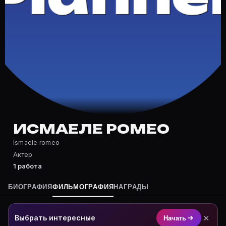
Частые вопросы о Исмаеле Ромео
Где снимался Исмаеле Ромео?
Фильмография Исмаеле Ромео — на Movie Planner: htt
Какие фильмы снимал(а) Исмаеле Ромео?
Полный список — на Movie Planner: https://movie-pla
Кто такой(ая) Исмаеле Ромео?
Исмаеле Ромео — Актер. Биография и роли на карточ
Где открыть фильмографию Исмаеле Ромео?
На Movie Planner: https://movie-planner.ru/s/1041673
ИСМАЕЛЕ РОМЕО
ismaele romeo
Актер
1 работа
БИОГРАФИЯ
ФИЛЬМОГРАФИЯ
НАГРАДЫ
×
Выбрать интересные
Начать