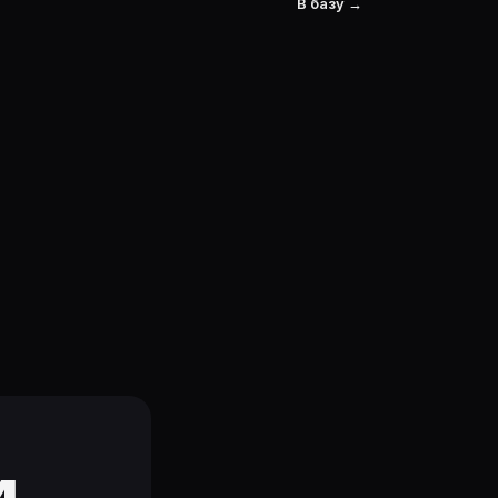
В базу →
и