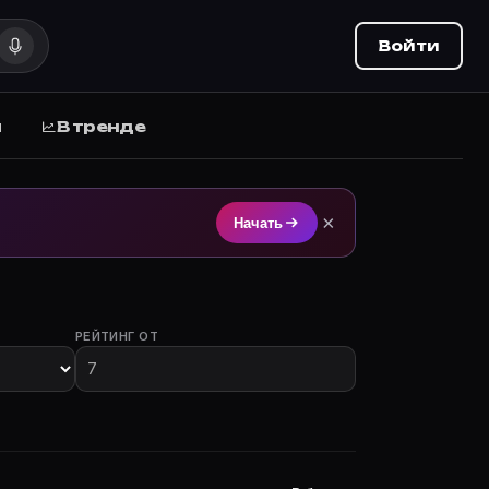
Войти
ы
В тренде
м на Movie Planner (movie-planner.ru).
×
Начать
РЕЙТИНГ ОТ
 участием.