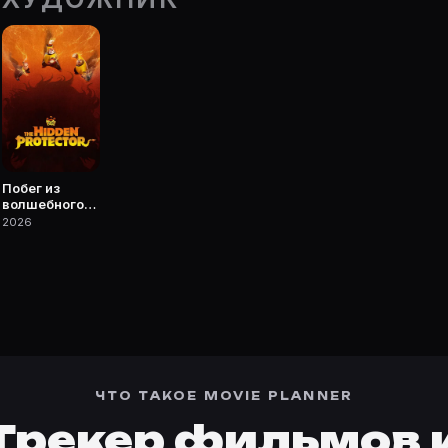
ке Movie Planner.
— фильмы, сериалы, роли и фото.
Побег из
волшебного
измерения
2026
ЧТО ТАКОЕ MOVIE PLANNER
Трекер фильмов 