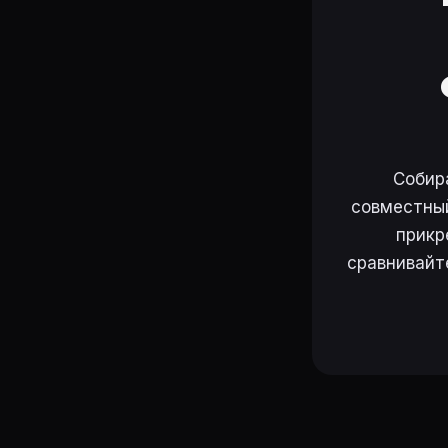
Собир
совместный
прикр
сравнивайт