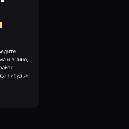
м
ведите
а и в кино,
вайте,
да-нибудь».