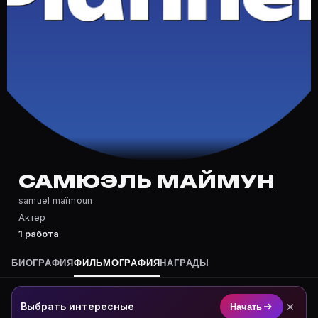
Частые вопросы о Самюэль Майм
Где снимался Самюэль Маймун?
Фильмография Самюэль Маймун — на Movie Planner: ht
Какие фильмы снимал(а) Самюэль Маймун?
Полный список — на Movie Planner: https://movie-pla
Кто такой(ая) Самюэль Маймун?
Самюэль Маймун — Актер. Биография и роли на карт
Где открыть фильмографию Самюэль Маймун?
На Movie Planner: https://movie-planner.ru/s/1042237
САМЮЭЛЬ МАЙМУН
samuel maïmoun
Актер
1 работа
БИОГРАФИЯ
ФИЛЬМОГРАФИЯ
НАГРАДЫ
×
Выбрать интересные
Начать