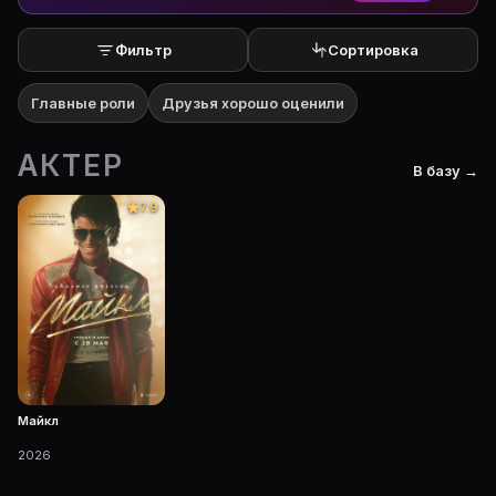
На Movie Planner: https://movie-planner.ru/s/1042539
Фильтр
Сортировка
Главные роли
Друзья хорошо оценили
АКТЕР
В базу →
7.9
Майкл
2026