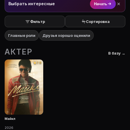
На Movie Planner: https://movie-planner.ru/s/1042540
×
Выбрать интересные
Начать
Фильтр
Сортировка
Главные роли
Друзья хорошо оценили
АКТЕР
В базу →
7.9
Майкл
2026