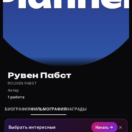
Частые вопросы о Рувен Пабст
Где снимался Рувен Пабст?
Фильмография Рувен Пабст — на Movie Planner: https:
Какие фильмы снимал(а) Рувен Пабст?
Полный список — на Movie Planner: https://movie-pla
Кто такой(ая) Рувен Пабст?
Рувен Пабст — Актер. Биография и роли на карточке 
Где открыть фильмографию Рувен Пабст?
На Movie Planner: https://movie-planner.ru/s/1043390
Рувен Пабст
ROUVEN PABST
Актер
1 работа
БИОГРАФИЯ
ФИЛЬМОГРАФИЯ
НАГРАДЫ
×
Выбрать интересные
Начать