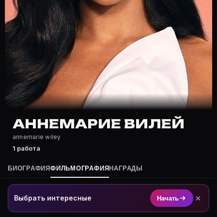
Частые вопросы о Аннемарие Вил
Где снимался Аннемарие Вилей?
Фильмография Аннемарие Вилей — на Movie Planner: h
Какие фильмы снимал(а) Аннемарие Вилей?
Полный список — на Movie Planner: https://movie-pla
Кто такой(ая) Аннемарие Вилей?
Аннемарие Вилей — Актер. Биография и роли на карт
Где открыть фильмографию Аннемарие Вилей?
На Movie Planner: https://movie-planner.ru/s/7142609
АННЕМАРИЕ ВИЛЕЙ
annemarie wiley
1 работа
БИОГРАФИЯ
ФИЛЬМОГРАФИЯ
НАГРАДЫ
×
Выбрать интересные
Начать