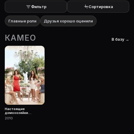
Фильтр
Сортировка
Главные роли
Друзья хорошо оценили
КАМЕО
В базу →
Настоящие
домохозяйки
Беверли-Хиллз
2010