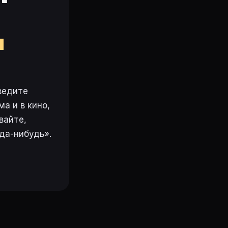
м
ведите
а и в кино,
вайте,
да-нибудь».