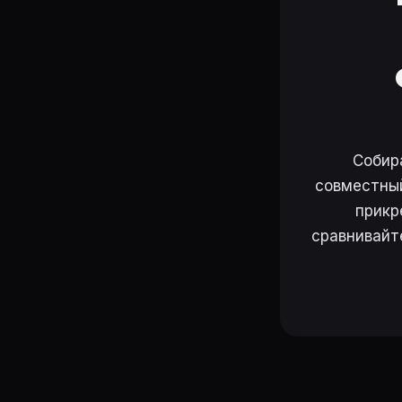
Собир
совместный
прикр
сравнивайт