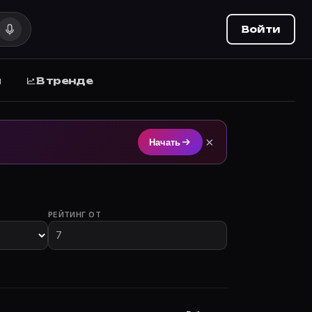
Войти
ы
В тренде
м на Movie Planner (movie-planner.ru).
×
Начать
РЕЙТИНГ ОТ
 с участием.