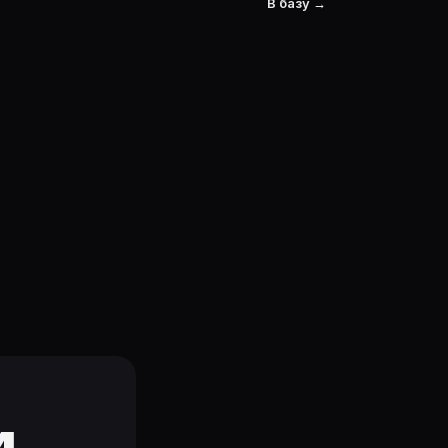
В базу →
и