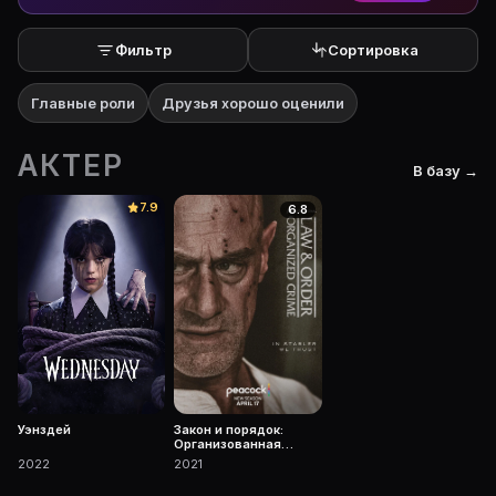
Фильтр
Сортировка
Главные роли
Друзья хорошо оценили
АКТЕР
В базу →
7.9
6.8
Закон и порядок:
Уэнздей
Организованная
преступность
2021
2022