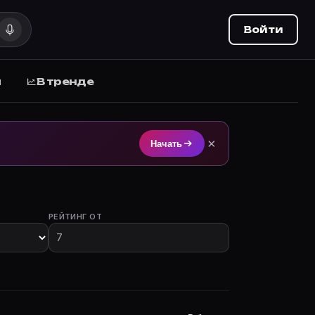
Войти
ы
В тренде
ка на Movie Planner.
×
Начать
РЕЙТИНГ ОТ
ы с участием.