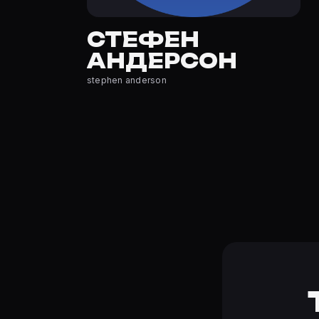
Кто такой(ая) Стефен Андерсон?
Стефен Андерсон — актёр. Биография и роли на карточ
СТЕФЕН
Где открыть фильмографию Стефен Андерсон?
АНДЕРСОН
На Movie Planner: https://movie-planner.ru/s/7143907 —
stephen anderson