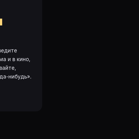
м
ведите
а и в кино,
вайте,
да-нибудь».