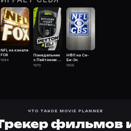
ке Movie Planner.
 фильмы, сериалы, роли и фото.
NFL на канале
FOX
Понедельник
НФЛ на Си-
с Пейтоном и
Би-Эс
1994
Илай
1970
1956
ЧТО ТАКОЕ MOVIE PLANNER
Трекер фильмов 