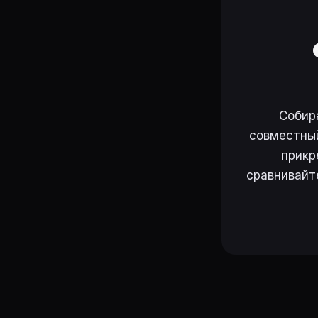
Собир
совместный
прикр
сравнивайт