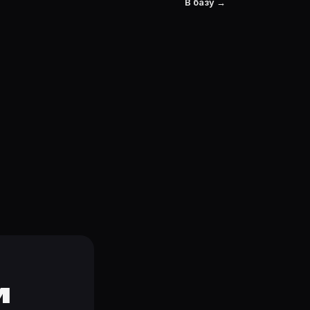
В базу →
и