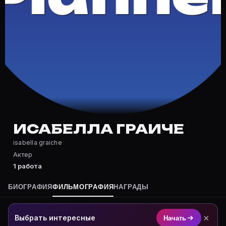
Частые вопросы о Исабелла Граич
Где снималась Исабелла Граиче?
Фильмография Исабелла Граиче — на Movie Planner: ht
Какие фильмы снимал(а) Исабелла Граиче?
Полный список — на Movie Planner: https://movie-pla
Кто такой(ая) Исабелла Граиче?
Исабелла Граиче — Актриса. Биография и роли на ка
Где открыть фильмографию Исабелла Граиче?
На Movie Planner: https://movie-planner.ru/s/7143987
ИСАБЕЛЛА ГРАИЧЕ
isabella graiche
Актер
1 работа
БИОГРАФИЯ
ФИЛЬМОГРАФИЯ
НАГРАДЫ
×
Выбрать интересные
Начать