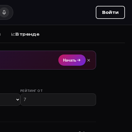
Войти
ы
В тренде
м на Movie Planner (movie-planner.ru).
×
Начать
РЕЙТИНГ ОТ
участием.