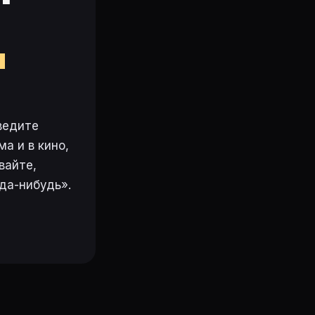
м
ведите
а и в кино,
вайте,
да-нибудь».