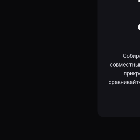
Собир
совместный
прикр
сравнивайт