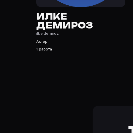
Илке Демироз — Актриса. Биография и роли на карточк
Где открыть фильмографию Илке Демироз?
ИЛКЕ
На Movie Planner: https://movie-planner.ru/s/7144927 
ДЕМИРОЗ
ilke demiröz
Актер
1 работа