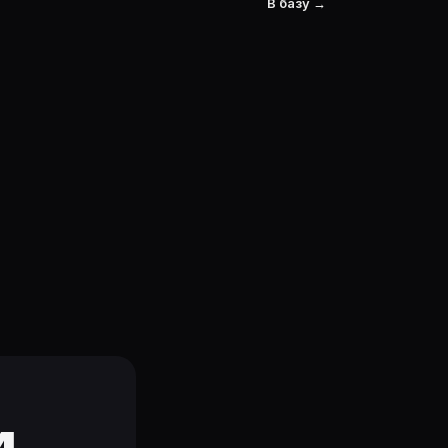
В базу →
и