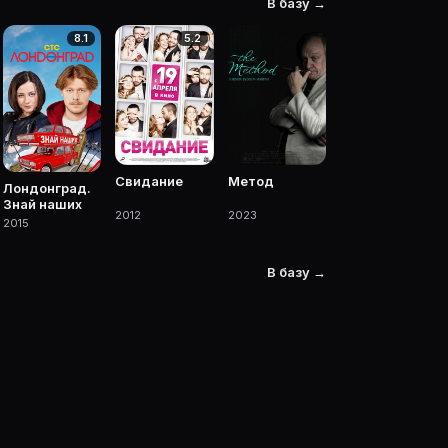
В базу →
8.1
5.2
 с участием.
Метод
Свидание
Лондонград.
Знай наших
2023
2012
2015
В базу →