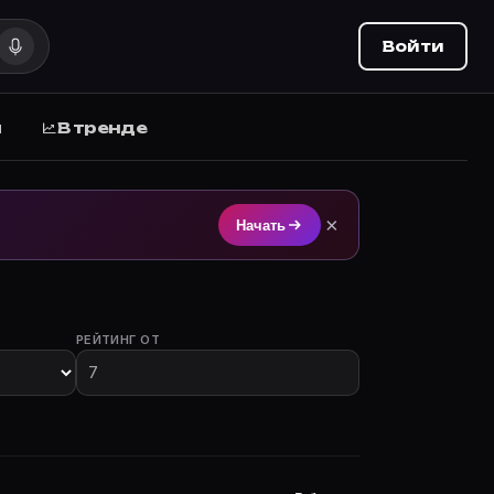
Войти
ы
В тренде
ильмография, роли, фото, биография и все фильмы с у
×
Начать
РЕЙТИНГ ОТ