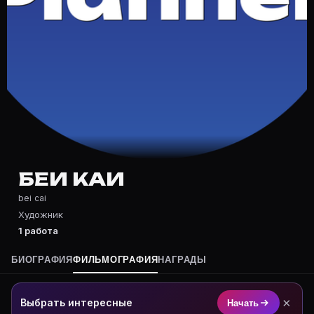
Частые вопросы о Беи Каи
Где снимался Беи Каи?
Фильмография Беи Каи — на Movie Planner: https://mo
Какие фильмы снимал(а) Беи Каи?
Полный список — на Movie Planner: https://movie-pla
Кто такой(ая) Беи Каи?
Беи Каи — Художник. Биография и роли на карточке 
Где открыть фильмографию Беи Каи?
На Movie Planner: https://movie-planner.ru/s/7145723
БЕИ КАИ
bei cai
Художник
1 работа
БИОГРАФИЯ
ФИЛЬМОГРАФИЯ
НАГРАДЫ
×
Выбрать интересные
Начать