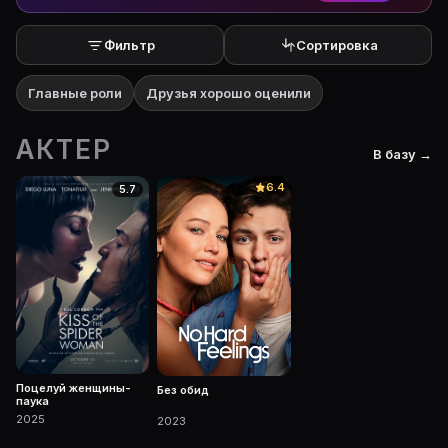
Фильтр
Сортировка
Главные роли
Друзья хорошо оценили
АКТЕР
В базу →
6.4
5.7
Поцелуй женщины-
Без обид
паука
2025
2023