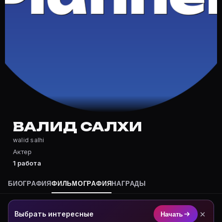
Частые вопросы о Валид Салхи
Где снимался Валид Салхи?
Фильмография Валид Салхи — на Movie Planner: https
Какие фильмы снимал(а) Валид Салхи?
Полный список — на Movie Planner: https://movie-pla
Кто такой(ая) Валид Салхи?
Валид Салхи — Актер. Биография и роли на карточке 
Где открыть фильмографию Валид Салхи?
На Movie Planner: https://movie-planner.ru/s/7148368
ВАЛИД САЛХИ
walid salhi
Актер
1 работа
БИОГРАФИЯ
ФИЛЬМОГРАФИЯ
НАГРАДЫ
×
Выбрать интересные
Начать