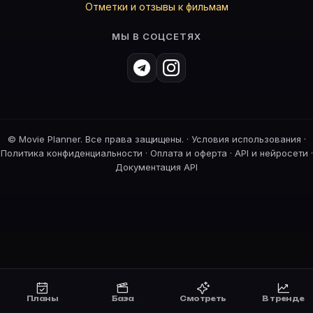
Отметки и отзывы к фильмам
МЫ В СОЦСЕТЯХ
©
Movie Planner. Все права защищены. ·
Условия использования
·
Политика конфиденциальности
·
Оплата и оферта
·
API и нейросети
·
Документация API
Планы
База
Смотреть
В тренде
Планы
Смотреть
Премьеры
В тренде