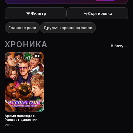
Фильтр
Сортировка
Главные роли
Друзья хорошо оценили
ХРОНИКА
В базу →
8.6
Время побеждать:
Расцвет династии
Лейкерс
2022